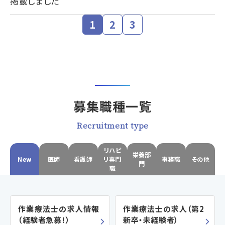
掲載しました
1
2
3
募集職種一覧
Recruitment type
リハビ
栄養部
New
医師
看護師
リ専門
事務職
その他
門
職
作業療法士の求人情報
作業療法士の求人（第2
（経験者急募！）
新卒・未経験者）