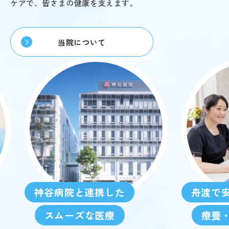
ケアで、皆さまの健康を支えます。
当院について
神谷病院と連携した
舟渡で
スムーズな医療
療養