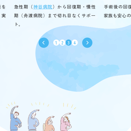
種を
急性期（
神谷病院
）から回復期・慢性
手術後の回
も実
期（舟渡病院）まで切れ目なくサポー
家族も安心
ト。
1
2
3
4