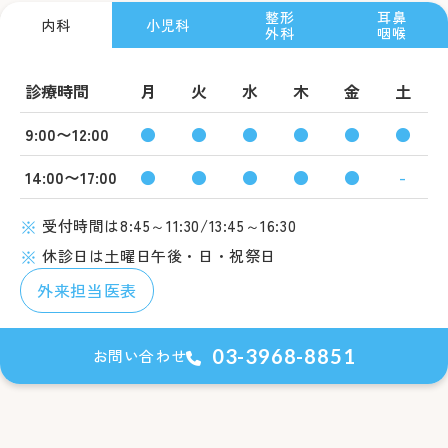
整形
耳鼻
内科
小児科
外科
咽喉
診療時間
月
火
水
木
金
土
9:00〜12:00
●
●
●
●
●
●
14:00〜17:00
●
●
●
●
●
-
受付時間は8:45～11:30/13:45～16:30
休診日は土曜日午後・日・祝祭日
外来担当医表
03-3968-8851
お問い合わせ