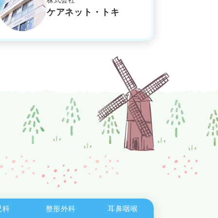
株式会社
ケアネット・トキ
児科
整形
外科
耳鼻
咽喉