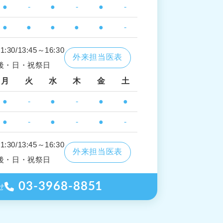
●
-
●
-
●
-
●
●
●
●
●
-
30/13:45～16:30
外来担当医表
後・日・祝祭日
月
火
水
木
金
土
●
-
●
-
●
●
●
-
●
-
●
-
30/13:45～16:30
外来担当医表
後・日・祝祭日
03-3968-8851
せ
て
交通アクセス