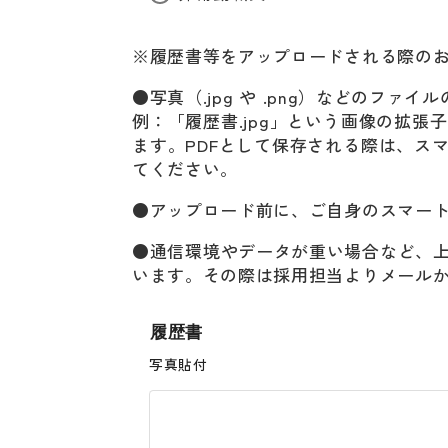
※履歴書等をアップロードされる際の
●写真（
.jpg
や
.png
）などのファイル
例：「履歴書
.jpg
」という画像の拡張子
ます。
PDF
として保存される際は、ス
てください。
●アップロード前に、ご自身のスマー
●通信環境やデータが重い場合など、
います。その際は採用担当よりメール
履歴書
写真貼付