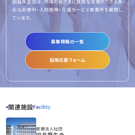
田島厚生会は、地域の皆さまに良質な支援ができる
多
彩な診療科・入院病棟・介護サービス事業所
を展開し
ています。
募集情報の一覧
採用応募フォーム
関連施設
Facility
医療法人社団
田島厚生会