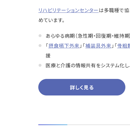
リハビリテーションセンター
は多職種で協
めています。
あらゆる病期（急性期・回復期・維持期
「
摂食嚥下外来
」「
補装具外来
」「
骨粗
援
医療と介護の情報共有をシステム化し
詳しく見る