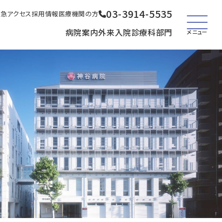
03-3914-5535
救急
アクセス
採用情報
医療機関の方
病院案内
外来
入院
診療科
部門
メニュー