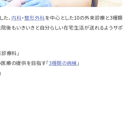
した、
内科
・
整形外科
を中心とした10の外来診療と3種類
退院後もいきいきと自分らしい在宅生活が送れるようサポ
来診療科」
い医療の提供を目指す「
3種類の病棟
」
」