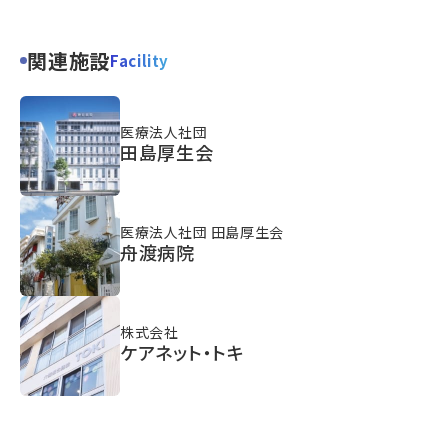
関連施設
Facility
医療法人社団
田島厚生会
医療法人社団 田島厚生会
舟渡病院
株式会社
ケアネット・トキ