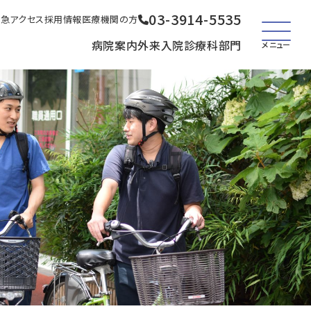
03-3914-5535
救急
アクセス
採用情報
医療機関の方
病院案内
外来
入院
診療科
部門
メニュー