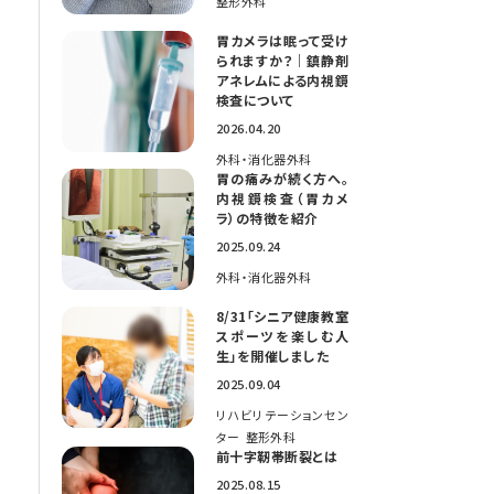
整形外科
胃カメラは眠って受け
られますか？｜鎮静剤
アネレムによる内視鏡
検査について
2026.04.20
外科・消化器外科
胃の痛みが続く方へ。
内視鏡検査（胃カメ
ラ）の特徴を紹介
2025.09.24
外科・消化器外科
8/31「シニア健康教室
スポーツを楽しむ人
生」を開催しました
2025.09.04
リハビリテーションセン
ター
整形外科
前十字靭帯断裂とは
2025.08.15