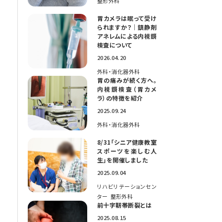
整形外科
胃カメラは眠って受け
られますか？｜鎮静剤
アネレムによる内視鏡
検査について
2026.04.20
外科・消化器外科
胃の痛みが続く方へ。
内視鏡検査（胃カメ
ラ）の特徴を紹介
2025.09.24
外科・消化器外科
8/31「シニア健康教室
スポーツを楽しむ人
生」を開催しました
2025.09.04
リハビリテーションセン
ター
整形外科
前十字靭帯断裂とは
2025.08.15