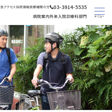
03-3914-5535
救急
アクセス
採用情報
医療機関の方
病院案内
外来
入院
診療科
部門
メニュー