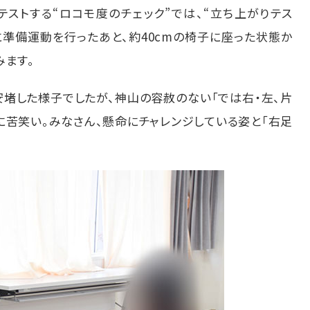
ストする“ロコモ度のチェック”では、“立ち上がりテス
に準備運動を行ったあと、約
40cm
の椅子に座った状態か
みます。
堵した様子でしたが、神山の容赦のない「では右・左、片
に苦笑い。みなさん、懸命にチャレンジしている姿と「右足