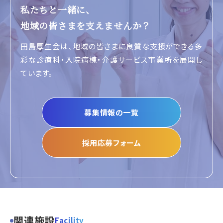
私たちと一緒に、
地域の皆さまを支えませんか？
田島厚生会は、地域の皆さまに良質な支援ができる
多
彩な診療科・入院病棟・介護サービス事業所
を展開し
ています。
募集情報の一覧
採用応募フォーム
関連施設
Facility