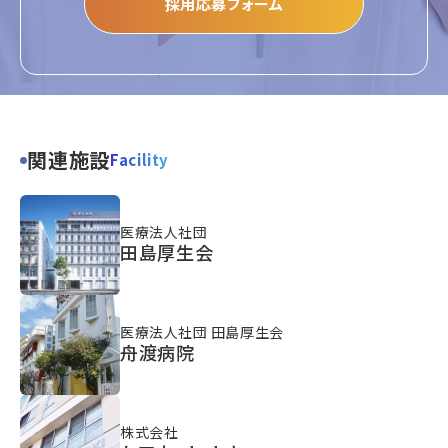
採用応募フォーム
関連施設
Facility
医療法人社団
田島厚生会
医療法人社団 田島厚生会
舟渡病院
株式会社