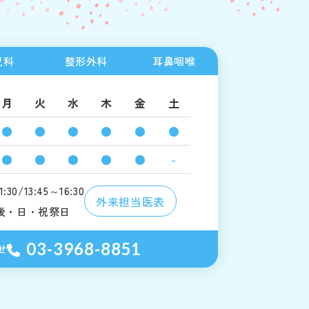
児科
整形
外科
耳鼻
咽喉
月
火
水
木
金
土
●
●
●
●
●
●
●
●
●
●
●
-
0/13:45～16:30
外来担当医表
後・日・祝祭日
03-3968-8851
せ
て
交通アクセス
お問い合わせ